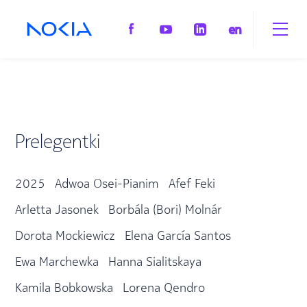
en
Prelegentki
2025
Adwoa Osei-Pianim
Afef Feki
Arletta Jasonek
Borbála (Bori) Molnár
Dorota Mockiewicz
Elena García Santos​
Ewa Marchewka
Hanna Sialitskaya
Kamila Bobkowska
Lorena Qendro