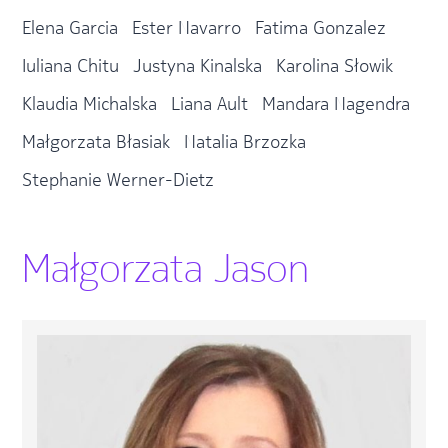
Elena Garcia
Ester Navarro
Fatima Gonzalez
Iuliana Chitu
Justyna Kinalska
Karolina Słowik
Klaudia Michalska
Liana Ault
Mandara Nagendra
Małgorzata Błasiak
Natalia Brzozka
Stephanie Werner-Dietz
Małgorzata Jason