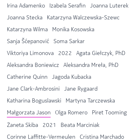
Irina Adamenko
Izabela Serafin
Joanna Luterek
Joanna Stecka
Katarzyna Walczewska-Szewc
Katarzyna Wilma
Monika Kosowska
Sanja Šćepanović
Soma Sarkar
Viktoriya Limonova
2022
Agata Giełczyk, PhD
Aleksandra Boniewicz
Aleksandra Mreła, PhD
Catherine Quinn
Jagoda Kubacka
Jane Clark-Ambrosini
Jane Rygaard
Katharina Boguslawski
Martyna Tarczewska
Małgorzata Jason
Olga Romero
Piret Tooming
Żaneta Skiba
2021
Beata Marciniak
Corinne Laffitte-Vermeulen
Cristina Marchado