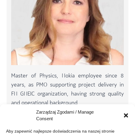
Master of Physics, Nokia employee since 8
years, as PMO supporting project delivery in
FN GNEIC organization, having strong quality
and operational background.
Zarządzaj Zgodami / Manage
Privately happy married with wonderful
Consent
daughter! Hobby gardener and fan of playing
Aby zapewnić najlepsze doświadczenia na naszej stronie 