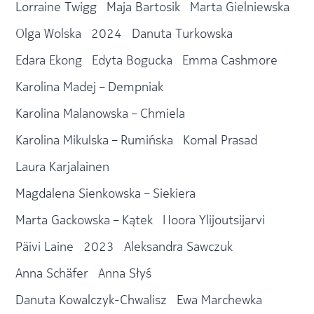
Lorraine Twigg
Maja Bartosik
Marta Gielniewska
Olga Wolska
2024
Danuta Turkowska
Edara Ekong
Edyta Bogucka
Emma Cashmore
Karolina Madej – Dempniak
Karolina Malanowska – Chmiela
Karolina Mikulska – Rumińska
Komal Prasad
Laura Karjalainen
Magdalena Sienkowska – Siekiera
Marta Gackowska – Kątek
Noora Ylijoutsijarvi
Päivi Laine
2023
Aleksandra Sawczuk
Anna Schäfer
Anna Słyś
Danuta Kowalczyk-Chwalisz
Ewa Marchewka