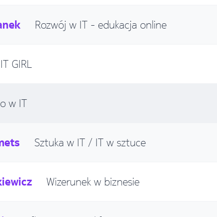
anek
Rozwój w IT - edukacja online
IT GIRL
o w IT
mets
Sztuka w IT / IT w sztuce
kiewicz
Wizerunek w biznesie