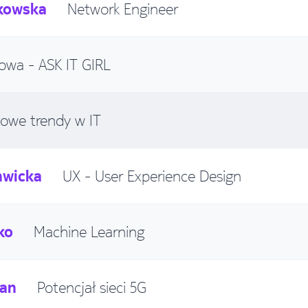
kowska
Network Engineer
owa - ASK IT GIRL
towe trendy w IT
hwicka
UX - User Experience Design
ko
Machine Learning
man
Potencjał sieci 5G