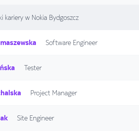
ki kariery w Nokia Bydgoszcz
omaszewska
Software Engineer
ińska
Tester
chalska
Project Manager
lak
Site Engineer