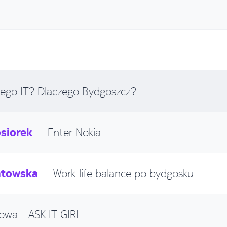
zego IT? Dlaczego Bydgoszcz?
siorek
Enter Nokia
atowska
Work-life balance po bydgosku
owa - ASK IT GIRL