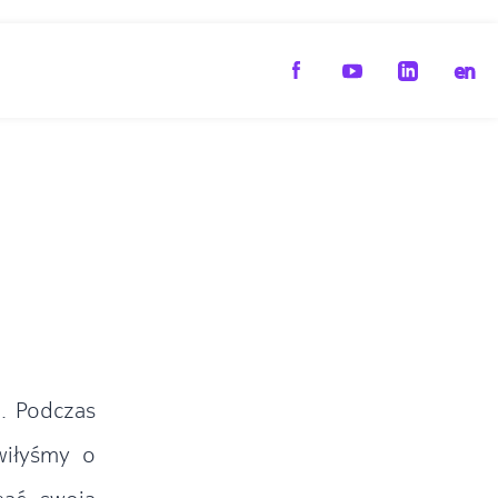
en
. Podczas
wiłyśmy o