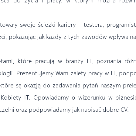
ejsca do życia i pracy, w którym można rozwi
owały swoje ścieżki kariery – testera, programist
eci, pokazując jak każdy z tych zawodów wpływa na
etami, które pracują w branży IT, poznania róż
ogii. Prezentujemy Wam zalety pracy w IT, podp
 które są okazją do zadawania pytań naszym prel
 Kobiety IT. Opowiadamy o wizerunku w biznesi
czelni oraz podpowiadamy jak napisać dobre CV.