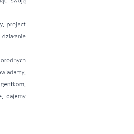
nąć swoją
y, project
 działanie
norodnych
owiadamy,
egentkom,
e, dajemy