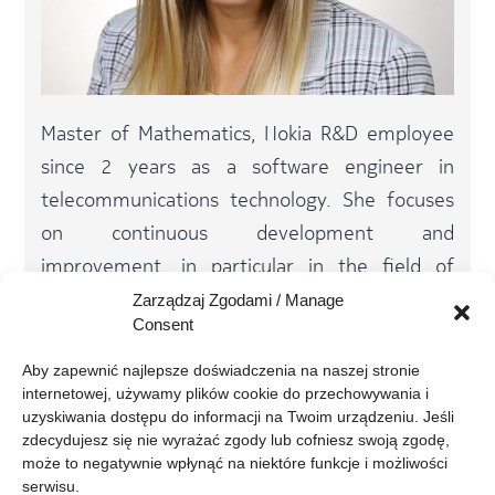
Master of Mathematics, Nokia R&D employee
since 2 years as a software engineer in
telecommunications technology. She focuses
on continuous development and
improvement, in particular in the field of
programming and computer networks.
Zarządzaj Zgodami / Manage
Consent
Privately, she devotes her free time to music
Aby zapewnić najlepsze doświadczenia na naszej stronie 
or training in the gym.
internetowej, używamy plików cookie do przechowywania i 
uzyskiwania dostępu do informacji na Twoim urządzeniu. Jeśli 
zdecydujesz się nie wyrażać zgody lub cofniesz swoją zgodę, 
może to negatywnie wpłynąć na niektóre funkcje i możliwości 
serwisu.