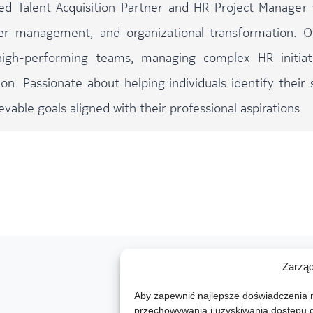
ed Talent Acquisition Partner and HR Project Manager 
er management, and organizational transformation. Ov
high-performing teams, managing complex HR initiat
tion. Passionate about helping individuals identify thei
ievable goals aligned with their professional aspirations.
Zarzą
Aby zapewnić najlepsze doświadczenia na
przechowywania i uzyskiwania dostępu do