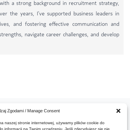
with a strong background in recruitment strategy,
er the years, I’ve supported business leaders in
ives, and fostering effective communication and
r strengths, navigate career challenges, and develop
dzaj Zgodami / Manage Consent
 naszej stronie internetowej, używamy plików cookie do 
 informacji na Twoim urządzeniu. Jeśli zdecydujesz się nie 