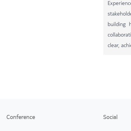
Experienc
stakehold
building 
collabora
clear, ach
Conference
Social