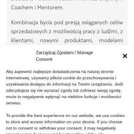
Coachem i Mentorem.
Kombinacja bycia pod presją osiąganych celów
sprzedażowych z możliwością pracy z ludźmi, z
klientami, nowymi produktami, modelami
biznesowymi zawsze przynosi mi ogromną
Zarządzaj Zgodami / Manage
satysfakcję. A w tym wszystkim najważniejszy
Consent
jest zespół – zmotywowany, zaangażowany i
Aby zapewnić najlepsze doświadczenia na naszej stronie 
gotowy na wyzwania!
internetowej, używamy plików cookie do przechowywania i 
uzyskiwania dostępu do informacji na Twoim urządzeniu. Jeśli 
zdecydujesz się nie wyrażać zgody lub cofniesz swoją zgodę, 
może to negatywnie wpłynąć na niektóre funkcje i możliwości 
serwisu.
To provide the best experience on our website, we use cookies 
to store and access information on your device. If you choose 
not to consent or withdraw your consent, it may negatively 
Konferencja