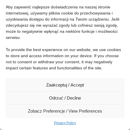
Aby zapewnić najlepsze doświadczenia na naszej stronie 
internetowej, używamy plików cookie do przechowywania i 
Konferencja
uzyskiwania dostępu do informacji na Twoim urządzeniu. Jeśli 
Social
zdecydujesz się nie wyrażać zgody lub cofniesz swoją zgodę, 
może to negatywnie wpłynąć na niektóre funkcje i możliwości 
serwisu.
To provide the best experience on our website, we use cookies 
© 2026 Kobiety IT All rights reserved.
to store and access information on your device. If you choose 
not to consent or withdraw your consent, it may negatively 
Website is using cookie files. Read
more
about their usage. By browsing the
impact certain features and functionalities of the site.
website, you are giving the permission for their usage.
Zaakceptuj / Accept
Odrzuć / Decline
Zobacz Preferencje / View Preferences
Privacy Policy